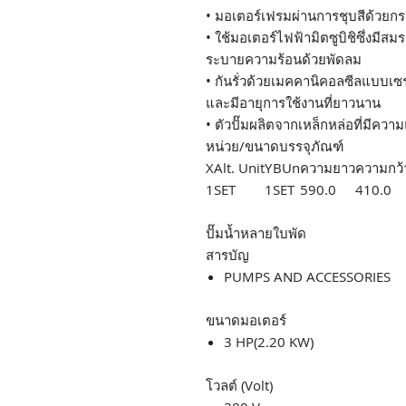
• มอเตอร์เฟรมผ่านการชุบสีด้วยกระ
• ใช้มอเตอร์ไฟฟ้ามิตซูบิชิซึ่งมี
ระบายความร้อนด้วยพัดลม
• กันรั่วด้วยเมคคานิคอลซีลแบบเซร
และมีอายุการใช้งานที่ยาวนาน
• ตัวปั๊มผลิตจากเหล็กหล่อที่มีคว
หน่วย/ขนาดบรรจุภัณฑ์
X
Alt. Unit
Y
BUn
ความยาว
ความกว้
1
SET
1
SET
590.0
410.0
ปั๊มน้ำหลายใบพัด
สารบัญ
PUMPS AND ACCESSORIES
ขนาดมอเตอร์
3 HP(2.20 KW)
โวลต์ (Volt)