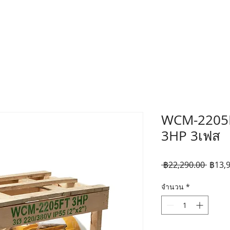
WCM-2205F
3HP 3เฟส
ราคา
 ฿22,290.00 
฿13,
ปกติ
จำนวน
*