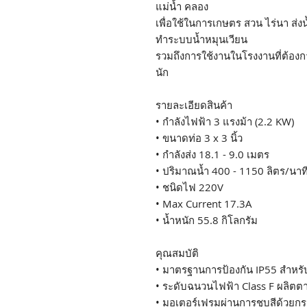
แม่น้ำ คลอง
เพื่อใช้ในการเกษตร สวน ไร่นา ส
ทำระบบน้ำหมุนเวียน
รวมถึงการใช้งานในโรงงานที่ต้อง
นัก
รายละเอียดสินค้า
• กำลังไฟฟ้า 3 แรงม้า (2.2 KW)
• ขนาดท่อ 3 x 3 นิ้ว
• กำลังส่ง 18.1 - 9.0 เมตร
• ปริมาณน้ำ 400 - 1150 ลิตร/นาท
• ชนิดไฟ 220V
• Max Current 17.3A
• น้ำหนัก 55.8 กิโลกรัม
คุณสมบัติ
• มาตรฐานการป้องกัน IP55 สำหรั
• ระดับฉนวนไฟฟ้า Class F ผลิต
• มอเตอร์เฟรมผ่านการชุบสีด้วยกระ