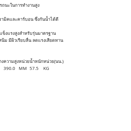
สมรรถนะในการทำงานสูง
ามิคและคาร์บอน ซึ่งกันน้ำได้ดี
ามแข็งแรงสูงสำหรับรุ่นมาตรฐาน
ิม มีผิวเรียบลื่น ลดแรงเสียดทาน
าง
ความสูง
หน่วย
น้ำหนัก
หน่วย(นน.)
390.0
MM
57.5
KG