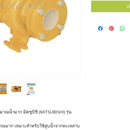
เ
มาณน้ำมาก มิตซูบิชิ (MITSUBISHI) รุ่น
ปริมาณมาก เหมาะสำหรับใช้สูบน้ำจากทะเลสาบ