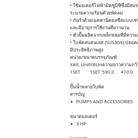
• ใช้มอเตอร์ไฟฟ้ามิตซูบิชิซึ่งมี
ระบายความร้อนด้วยพัดลม
• กันรั่วด้วยเมคคานิคอลซีลแบบเซร
และมีอายุการใช้งานที่ยาวนาน
• ตัวปั๊มผลิตจากเหล็กหล่อที่มีคว
• ใบพัดสแตนเลส (SUS304) ปลอดสน
มีประสิทธิภาพสูง
หน่วย/ขนาดบรรจุภัณฑ์
X
Alt. Unit
Y
BUn
ความยาว
ความกว้
1
SET
1
SET
590.0
410.0
ปั๊มน้ำหลายใบพัด
สารบัญ
PUMPS AND ACCESSORIES
ขนาดมอเตอร์
3 HP