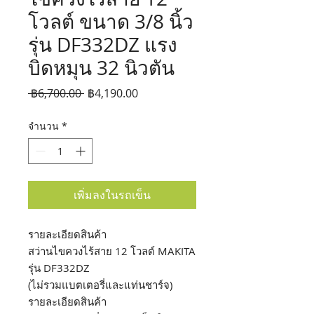
โวลต์ ขนาด 3/8 นิ้ว
รุ่น DF332DZ แรง
บิดหมุน 32 นิวตัน
ราคา
ราคา
 ฿6,700.00 
฿4,190.00
ปกติ
ขาย
จำนวน
*
ลด
เพิ่มลงในรถเข็น
รายละเอียดสินค้า
สว่านไขควงไร้สาย 12 โวลต์ MAKITA
รุ่น DF332DZ
(ไม่รวมแบตเตอรี่และแท่นชาร์จ)
รายละเอียดสินค้า