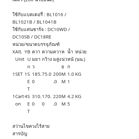
ใช้กับแบตเตอรี่ : BL1016 /
BL1021B / BL1041B
ใช้กับแท่นชาร์จ : DC10WD /
DC10SB / DC18RE
หน่วย/ขนาดบรรจุภัณฑ์
X
Alt.
Y
B
ควา
ความ
ควา
ห
น้ำ
หน่วย
Unit
U
มยา
กว้าง
มสูง
น่ว
หนั
(นน.)
n
ว
ย
ก
1
SET
1
S
185.
75.0
200
M
1.0
KG
E
0
.0
M
1
T
1
Cart
4
S
310.
170.
220
M
4.2
KG
on
E
0
0
.0
M
5
T
สว่านไขควงไร้สาย
สารบัญ