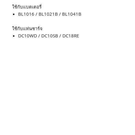
ใช้กับแบตเตอรี่
BL1016 / BL1021B / BL1041B
ใช้กับแท่นชาร์จ
DC10WD / DC10SB / DC18RE
เจาะโลหะ
10 MM(3/8")
ความกว้าง-
66 MM
ความยาว-
154 MM
ความสูง-
217 MM