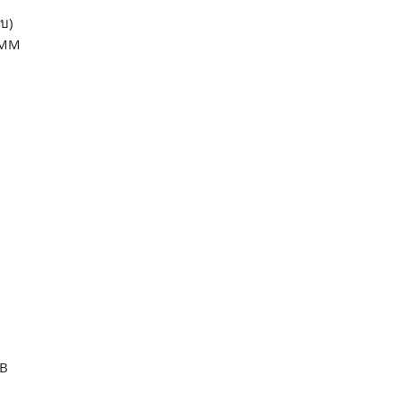
บ)
0 MM
M
41B