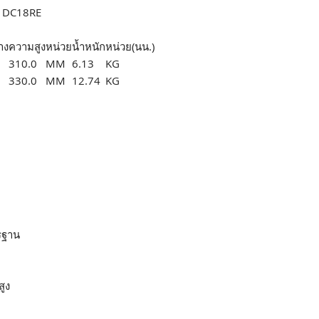
/ DC18RE
าง
ความสูง
หน่วย
น้ำหนัก
หน่วย(นน.)
310.0
MM
6.13
KG
330.0
MM
12.74
KG
S
รฐาน
ูง