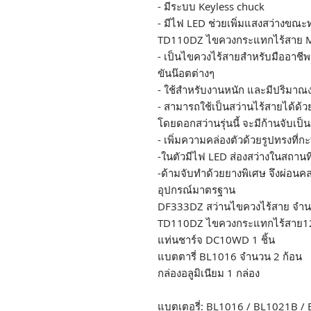
- มีระบบ Keyless chuck
- มีไฟ LED ช่วยเพิ่มแสงสว่างขณ
TD110DZ ไขควงกระแทกไร้สาย M
- เป็นไขควงไร้สายสำหรับมืออาชีพเ
ขันน๊อตต่างๆ
- ใช้สำหรับงานหนัก และมีปริมาณง
- สามารถใช้เป็นสว่านไร้สายได้ด
โดยดอกสว่านรุ่นนี้ จะมีก้านจับเป็น
- เพิ่มความคล่องตัวด้วยรูปทรงที่ก
-ในตัวมีไฟ LED ส่องสว่างในสถานที่
-ด้ามจับทำด้วยยางพิเศษ จึงผ่อน
อุปกรณ์มาตรฐาน
DF333DZ สว่านไขควงไร้สาย จำนว
TD110DZ ไขควงกระแทกไร้สาย12
แท่นชาร์จ DC10WD 1 ชิ้น
แบตตารี่ BL1016 จำนวน 2 ก้อน
กล่องอลูมิเนียม 1 กล่อง
แบตเตอรี่: BL1016 / BL1021B /