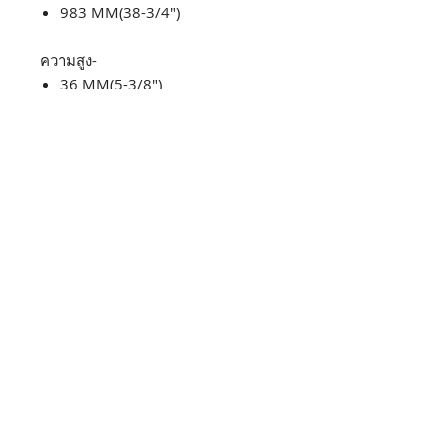
983 MM(38-3/4")
ความสูง-
36 MM(5-3/8")
น้ำหนัก
1.1 KG(2.3 LBS)
อุปกรณ์เสริม
2.ใบรับประกัน6เดือน
1.คู่มือ
4.ปากดูดแคบ(ปากเป็ด)
3.ปากดูดกว้าง
7.ท่อดูด
5.ตัวชาร์จ
6.ถุงเก็บฝุ่น5ถุง