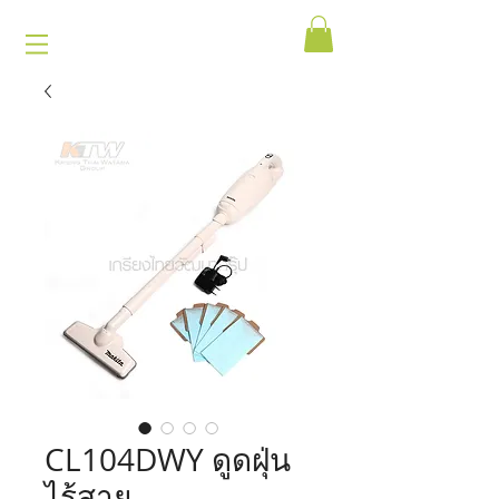
CL104DWY ดูดฝุ่น
ไร้สาย