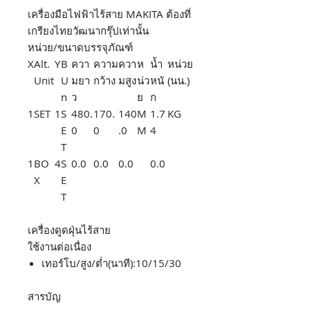
เครื่องมือไฟฟ้าไร้สาย MAKITA ต้องที่
เกรียงไทยวัฒนากรุ๊ปเท่านั้น
หน่วย/ขนาดบรรจุภัณฑ์
X
Alt.
Y
B
ควา
ความ
ควา
ห
น้ำ
หน่วย
Unit
U
มยา
กว้าง
มสูง
น่ว
หนั
(นน.)
n
ว
ย
ก
1
SET
1
S
480.
170.
140
M
1.7
KG
E
0
0
.0
M
4
T
1
BO
4
S
0.0
0.0
0.0
0.0
X
E
T
เครื่องดูดฝุ่นไร้สาย
ใช้งานต่อเนื่อง
เทอร์โบ/สูง/ต่ำ(นาที):10/15/30
สารบัญ