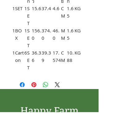
n
ว
ย
ก
1
SET
1
S
15.6
37.4
4.6
C
1.6
KG
E
M
5
T
1
BO
1
S
156.
374.
46.
M
1.6
KG
X
E
0
0
0
M
5
T
1
Cart
6
S
36.3
39.3
17.
C
10.
KG
on
E
6
9
574
M
88
T
Happy Farm
Sprinkler Irrigation
1/2 ซอยคู้บอน 22 ถนนคู้บอน