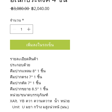
ราคา
ราคา
 ฿3,080.00 
฿2,040.00
ปกติ
ขาย
จำนวน
*
ลด
เพิ่มลงในรถเข็น
รายละเอียดสินค้า
ประกอบด้วย
คีมปากแหลม 8" 1 ชิ้น
คีมปากตรง 7" 1 ชิ้น
คีมปากตัด 7" 1 ชิ้น
คีมปากขยาย 8.5" 1 ชิ้น
หน่วย/ขนาดบรรจุภัณฑ์
X
Alt.
Y
B
ควา
ความ
ควา
ห
น้ำ
หน่วย
Unit
U
มยา
กว้าง
มสูง
น่ว
หนั
(นน.)