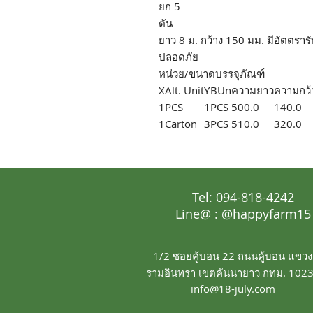
ยก 5
ตัน
ยาว 8 ม. กว้าง 150 มม. มีอัตตราร
ปลอดภัย
หน่วย/ขนาดบรรจุภัณฑ์
X
Alt. Unit
Y
BUn
ความยาว
ความกว้
1
PCS
1
PCS
500.0
140.0
1
Carton
3
PCS
510.0
320.0
Tel: 094-818-4242
Line@ : @happyfarm15
1/2 ซอยคู้บอน 22 ถนนคู้บอน แขวง
รามอินทรา เขตคันนายาว กทม. 102
info@18-july.com