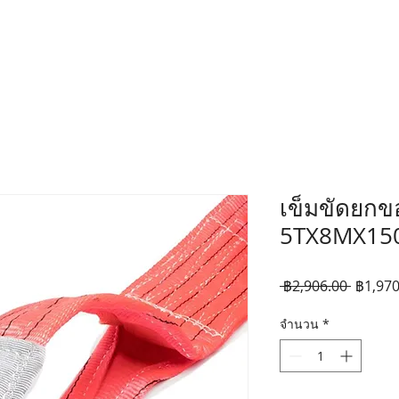
เข็มขัดยก
5TX8MX1
ราคา
 ฿2,906.00 
฿1,970
ปกติ
จำนวน
*