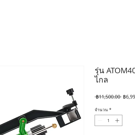
รุ่น ATOM4
ไกล
ราคา
 ฿11,500.00 
฿6,99
ปกติ
จำนวน
*