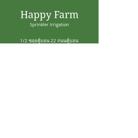
Happy Farm
Sprinkler Irrigation
1/2 ซอยคู้บอน 22 ถนนคู้บอน
แขวงรามอินทรา เขต
คันนายาว กทม. 10230
info@18-july.com
Tel:
094-818-4242
Line@ : @happyfarm15
HAPPY FARM THAILAND