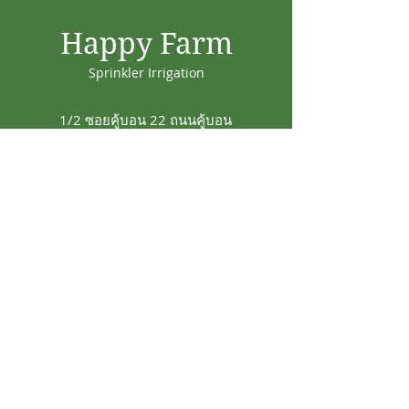
Happy Farm
Sprinkler Irrigation
1/2 ซอยคู้บอน 22 ถนนคู้บอน
แขวงรามอินทรา เขต
คันนายาว กทม. 10230
info@18-july.com
Tel:
094-818-4242
Line@ : @happyfarm15
HAPPY FARM THAILAND