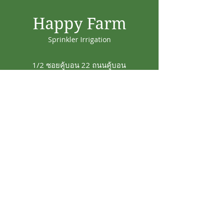
Happy Farm
Sprinkler Irrigation
1/2 ซอยคู้บอน 22 ถนนคู้บอน
แขวงรามอินทรา เขต
คันนายาว กทม. 10230
info@18-july.com
Tel:
094-818-4242
Line@ : @happyfarm15
HAPPY FARM THAILAND