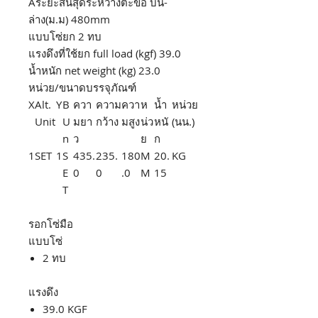
Aระยะสั้นสุดระหว่างตะขอ บน-
ล่าง(ม.ม) 480mm
แบบโซ่ยก 2 ทบ
แรงดึงที่ใช้ยก full load (kgf) 39.0
น้ำหนัก net weight (kg) 23.0
หน่วย/ขนาดบรรจุภัณฑ์
X
Alt.
Y
B
ควา
ความ
ควา
ห
น้ำ
หน่วย
Unit
U
มยา
กว้าง
มสูง
น่ว
หนั
(นน.)
n
ว
ย
ก
1
SET
1
S
435.
235.
180
M
20.
KG
E
0
0
.0
M
15
T
รอกโซ่มือ
แบบโซ่
2 ทบ
แรงดึง
39.0 KGF