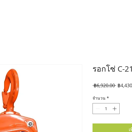
รอกโซ่ C-21
ราคา
 ฿6,920.00 
฿4,430
ปกติ
จำนวน
*
เ