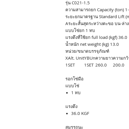
รุ่น C021-1.5
ความสามารถยก Capacity (ton) 1-
ระยะยกมาตรฐาน Standard Lift (
Aระยะสั้นสุดระหว่างตะขอ บน-ล่า
แบบโซ่ยก 1 ทบ
แรงดึงที่ใช้ยก full load (kgf) 36.0
น้ำหนัก net weight (kg) 13.0
หน่วย/ขนาดบรรจุภัณฑ์
X
Alt. Unit
Y
BUn
ความยาว
ความกว้
1
SET
1
SET
260.0
200.0
รอกโซ่มือ
แบบโซ่
1 ทบ
แรงดึง
36.0 KGF
สมรรถนะ