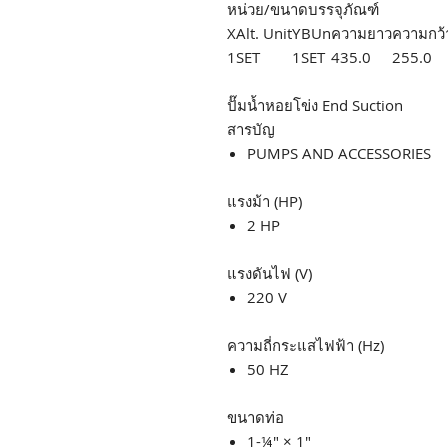
หน่วย/ขนาดบรรจุภัณฑ์
X
Alt. Unit
Y
BUn
ความยาว
ความกว้
1
SET
1
SET
435.0
255.0
ปั๊มน้ำหอยโข่ง End Suction
สารบัญ
PUMPS AND ACCESSORIES
แรงม้า (HP)
2 HP
แรงดันไฟ (V)
220 V
ความถี่กระแสไฟฟ้า (Hz)
50 HZ
ขนาดท่อ
1-¼" × 1"