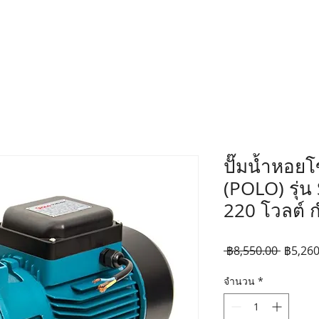
ปั๊มน้ำหอยโ
(POLO) รุ่
220 โวลต์ ก
ราคา
 ฿8,550.00 
฿5,260
ปกติ
จำนวน
*